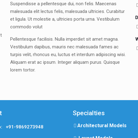
Suspendisse a pellentesque dui, non felis. Maecenas
malesuada elit lectus felis, malesuada ultricies. Curabitur
D
et ligula. Ut molestie a, ultricies porta urna. Vestibulum
commodo volut
t
Pellentesque facilisis. Nulla imperdiet sit amet magna.
W
Vestibulum dapibus, mauris nec malesuada fames ac
turpis velit, rhoncus eu, luctus et interdum adipiscing wisi.
Aliquam erat ac ipsum. Integer aliquam purus. Quisque
lorem tortor.
t
Specialties
Architectural Models
o: +91-9869273948